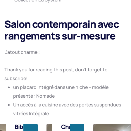
Salon contemporain avec
rangements sur-mesure
L’atout charme :
Thank you for reading this post, don't forget to
subscribe!
un placard intégré dans une niche – modèle
Bibliothèque
murale
présenté : Nomade
toute
Un accès à la cuisine avec des portes suspendues
hauteur
vitrées Intégrale
avec
Meuble
rangements
Bibli