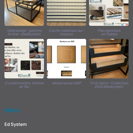
Table basse – gamme
Cache-radiateur sur-
Placages bois
Airline – ©edsystem
mesure
véritables
Crystal marbre, finition
Moulures sur MDF
Tiroir Vetro – Collection
airTec
2024 ©edsystem
Menu
Ed System