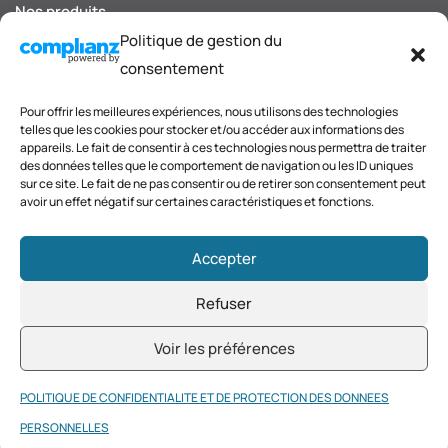
Nos produits
Politique de gestion du
Nos décors et finitions
consentement
Blog et actualités
Pour offrir les meilleures expériences, nous utilisons des technologies
telles que les cookies pour stocker et/ou accéder aux informations des
Carnet d'inspirations
appareils. Le fait de consentir à ces technologies nous permettra de traiter
des données telles que le comportement de navigation ou les ID uniques
Contact
sur ce site. Le fait de ne pas consentir ou de retirer son consentement peut
avoir un effet négatif sur certaines caractéristiques et fonctions.
Accepter
Refuser
© 2026 ED System. Tous droits réservés.
Mentions légales
Voir les préférences
-
Politique de cookies
-
Politique de confidentialité
-
Contact
-
POLITIQUE DE CONFIDENTIALITE ET DE PROTECTION DES DONNEES
PERSONNELLES