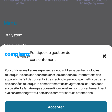
Crystal marbre, finition
Moulures sur MDF
Tiroir Vetro – Collection
airTec
2024 ©edsystem
Menu
Ed System
Nos produits
Politique de gestion du
Nos décors et finitions
consentement
Blog et actualités
Pour offrir les meilleures expériences, nous utilisons des technologies
telles que les cookies pour stocker et/ou accéder aux informations des
Carnet d'inspirations
appareils. Le fait de consentir à ces technologies nous permettra de traiter
des données telles que le comportement de navigation ou les ID uniques
Contact
sur ce site. Le fait de ne pas consentir ou de retirer son consentement peut
avoir un effet négatif sur certaines caractéristiques et fonctions.
Accepter