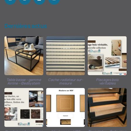
Dernières actus
Table basse – gamme
Cache-radiateur sur-
Placages bois
Airline – ©edsystem
mesure
véritables