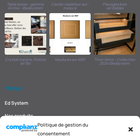
Table basse – gamme
Cache-radiateur sur-
Placages bois
Airline – ©edsystem
mesure
véritables
Crystal marbre, finition
Moulures sur MDF
Tiroir Vetro – Collection
airTec
2024 ©edsystem
Menu
Ed System
Nos produits
Politique de gestion du
Nos décors et finitions
consentement