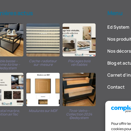
nières actus
Menu
Ed System
Nos produi
Nos décors 
ble basse –
Cache-radiateur
Placages bois
Blog et act
me Airline –
sur-mesure
véritables
edsystem
Carnet d'in
Contact
stal marbre,
Moulures sur MDF
Tiroir Vetro –
nition airTec
Collection 2024
©edsystem
Pour offrir 
cookies pour