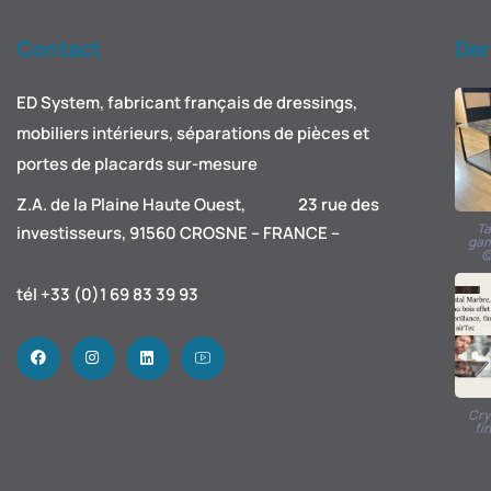
Contact
Der
ED System, fabricant français de dressings,
mobiliers intérieurs, séparations de pièces et
portes de placards sur-mesure
Z.A. de la Plaine Haute Ouest, 23 rue des
Ta
investisseurs, 91560 CROSNE – FRANCE –
gam
©
tél +33 (0)1 69 83 39 93
Cry
fi