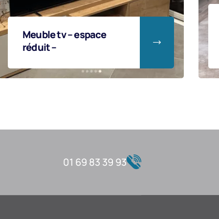
Bibliothèque
déstructurée en 38
mm
01 69 83 39 93