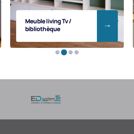
Salon avec grand
meuble tv et claustra
séparative