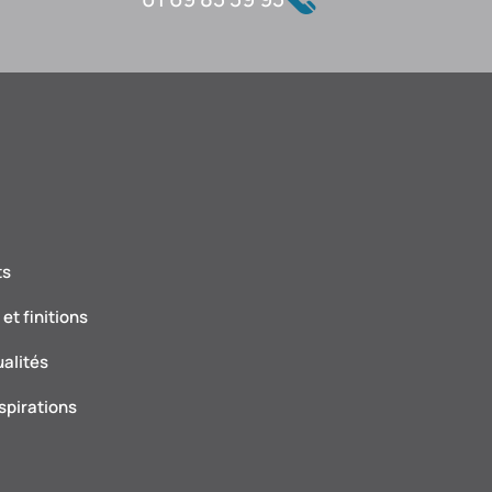
ts
et finitions
ualités
spirations