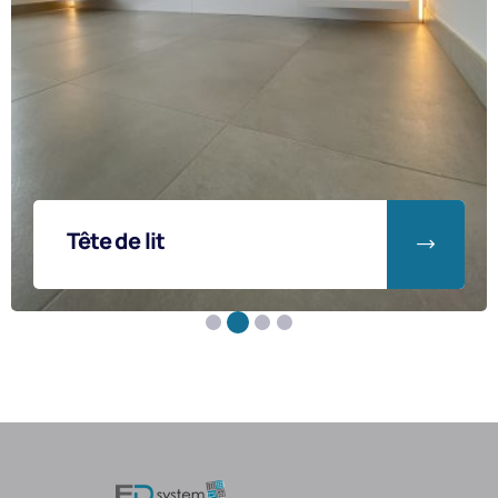
Suite parentale avec
claustra décoratif