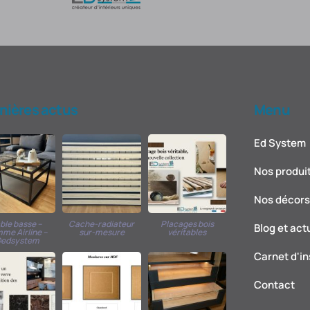
nières actus
Menu
Ed System
Nos produi
Nos décors 
ble basse –
Cache-radiateur
Placages bois
Blog et act
me Airline –
sur-mesure
véritables
edsystem
Carnet d'in
Contact