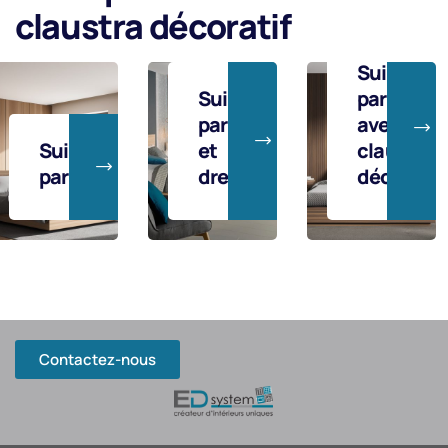
claustra décoratif
Suite
Suite
parentale
parentale
avec
et
claustra
Suite
dressing
décoratif
parenta
Contactez-nous