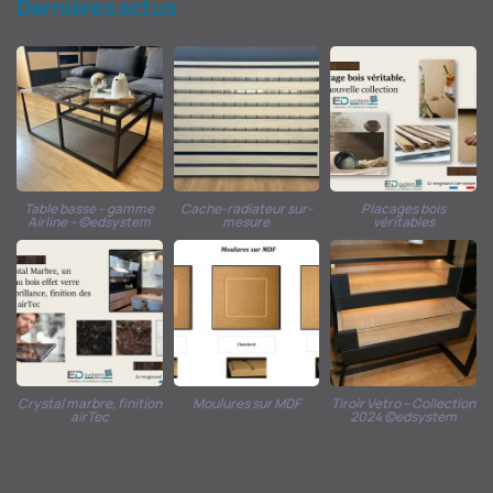
Dernières actus
Table basse – gamme
Cache-radiateur sur-
Placages bois
Airline – ©edsystem
mesure
véritables
Crystal marbre, finition
Moulures sur MDF
Tiroir Vetro – Collection
airTec
2024 ©edsystem