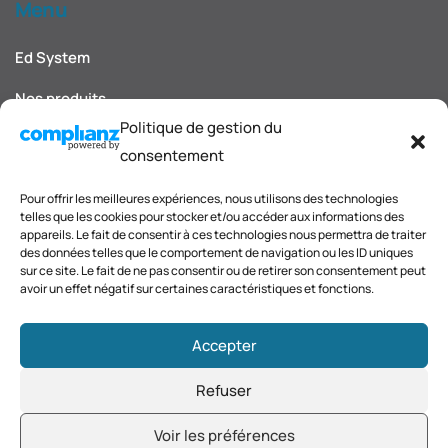
Menu
Ed System
Nos produits
Politique de gestion du
Nos décors et finitions
consentement
Blog et actualités
Pour offrir les meilleures expériences, nous utilisons des technologies
telles que les cookies pour stocker et/ou accéder aux informations des
Carnet d'inspirations
appareils. Le fait de consentir à ces technologies nous permettra de traiter
des données telles que le comportement de navigation ou les ID uniques
Contact
sur ce site. Le fait de ne pas consentir ou de retirer son consentement peut
avoir un effet négatif sur certaines caractéristiques et fonctions.
Accepter
Refuser
© 2026 ED System. Tous droits réservés.
Mentions légales
Voir les préférences
-
Politique de cookies
-
Politique de confidentialité
-