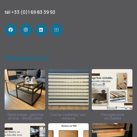
tél +33 (0)1 69 83 39 93
Dernières actus
Table basse – gamme
Cache-radiateur sur-
Placages bois
Airline – ©edsystem
mesure
véritables