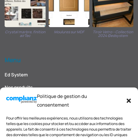
Crystal marbre, finition
Moulures sur MDF
Tiroir Vetro – Collection
airTec
2024 ©edsystem
Menu
Ed System
Nos produits
Politique de gestion du
Nos décors et finitions
consentement
Blog et actualités
Pour offrir les meilleures expériences, nous utilisons des technologies
telles que les cookies pour stocker et/ou accéder aux informations des
Carnet d'inspirations
appareils. Le fait de consentir à ces technologies nous permettra de traiter
des données telles que le comportement de navigation ou les ID uniques
Contact